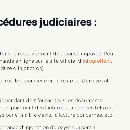
cédures judiciaires
:
enir le recouvrement de créance impayée. Pour
nde en ligne sur le site officiel d’
infogreffe.fr
.
édure d’injonction).
os, le créancier doit faire appel à un avocat
ndépendant doit fournir tous les documents
le non-paiement des factures concernées tels que
es par e-mail, le devis, la facture concernée, etc.
onnance d’injonction de payer qui sera à