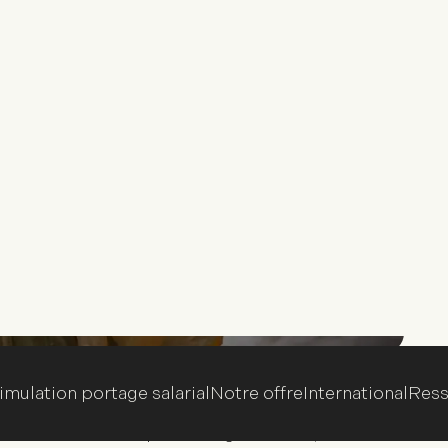
s
S
e
D
o
j
P
 préoccupations récurrentes pour beaucoup de
e instable ou manquant d’organisation ; les