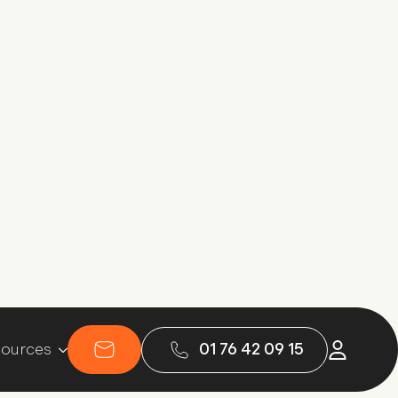
alarial.
Simulez votre salaire en portage salarial
imulez votre salaire
n portage salarial
écouvrez votre salaire grâce à notre
util de simulation, basé sur votre taux
ournalier moyen.
Simuler mon salaire
artager