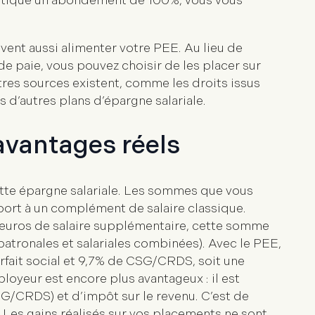
ratique un abondement de 100%, vous vous
ent aussi alimenter votre PEE. Au lieu de
e paie, vous pouvez choisir de les placer sur
tres sources existent, comme les droits issus
d’autres plans d’épargne salariale.
 avantages réels
ette épargne salariale. Les sommes que vous
port à un complément de salaire classique.
euros de salaire supplémentaire, cette somme
patronales et salariales combinées). Avec le PEE,
rfait social et 9,7% de CSG/CRDS
, soit une
oyeur est encore plus avantageux : il est
SG/CRDS) et d’
impôt sur le revenu
. C’est de
 Les gains réalisés sur vos placements ne sont