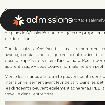
Qui peut souscrire un Pl
?
L’accès au
PEE
dépend avant tout de la taille et de 
de plus de 50 salariés
sont obligées de proposer un
participation
.
Pour les autres, c’est facultatif, mais de nombreus
avantage social. Une fois que votre entreprise dis
possible après
trois mois d’ancienneté
. Peu import
apprentissage – vous pouvez normalement en profit
Même les
salariés à la retraite
peuvent continuer à bé
moins un versement avant leur départ. Dans les peti
les
dirigeants
peuvent également adhérer au PEE, ain
travaille dans l’entreprise.