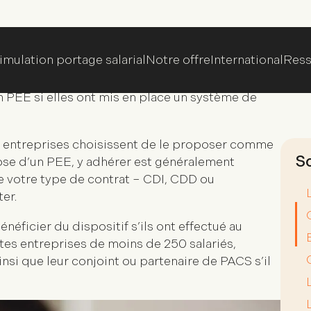
an d’Epargne Entreprise
la politique de votre entreprise. Les
entreprises
 PEE si elles ont mis en place un
système de
es entreprises choisissent de le proposer comme
pose d’un PEE, y adhérer est généralement
e votre type de contrat – CDI, CDD ou
er.
néficier du dispositif s’ils ont effectué au
tes entreprises de moins de 250 salariés,
si que leur conjoint ou partenaire de PACS s’il