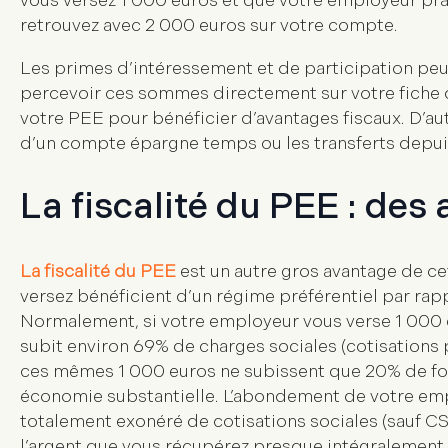
vous versez 1 000 euros et que votre employeur p
retrouvez avec 2 000 euros sur votre compte.
Les
primes d’intéressement et de participation
peuv
percevoir ces sommes directement sur votre fiche d
votre PEE pour bénéficier d’avantages fiscaux. D’au
d’un compte épargne temps ou les transferts depuis 
La fiscalité du PEE : des
La fiscalité du PEE
est un autre gros avantage de c
versez bénéficient d’un régime préférentiel par rap
Normalement, si votre employeur vous verse 1 000 
subit environ 69% de charges sociales (cotisations 
ces mêmes 1 000 euros ne subissent que
20% de fo
économie substantielle. L’abondement de votre empl
totalement
exonéré de cotisations sociales
(sauf C
l’argent que vous récupérez presque intégralement.