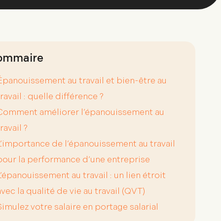
avec la qualité de vie au travail (QVT)
Simulez votre salaire en portage salarial
imulez votre salaire
n portage salarial
écouvrez votre salaire grâce à notre
util de simulation, basé sur votre taux
ournalier moyen.
Simuler mon salaire
artager