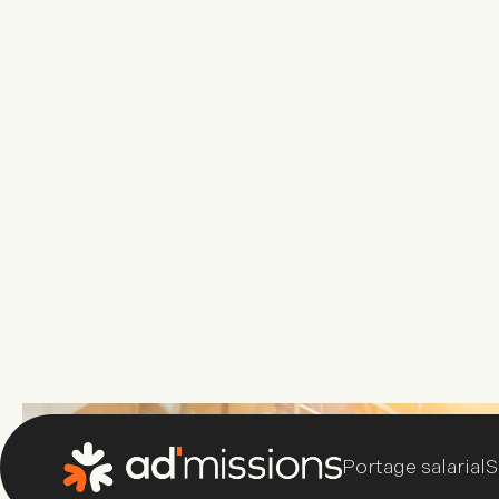
Portage salarial
S
Comment l’épanouissem
favorise votre bien-être 
1 mars 2025