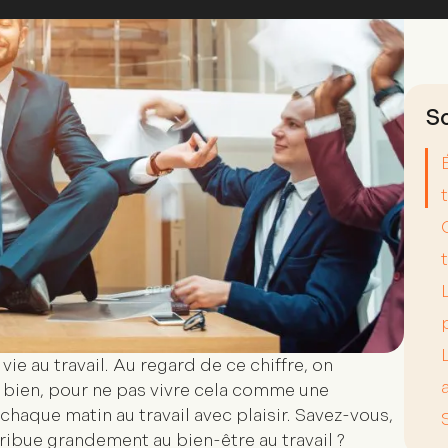
S
e
D
o
j
P
ie au travail. Au regard de ce chiffre, on
r bien, pour ne pas vivre cela comme une
 chaque matin au travail avec plaisir. Savez-vous,
ibue grandement au bien-être au travail
?