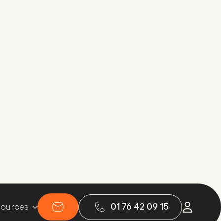
ources
01 76 42 09 15
ommaire
Épanouissement au travail et bien-être au
travail : quelle différence ?
Comment améliorer l’épanouissement au
ravail ?
L’importance de l’épanouissement au travail
pour la performance d’une entreprise
L’épanouissement au travail : un lien étroit