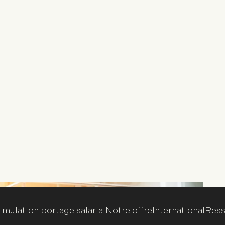
imulation portage salarial
Notre offre
International
Ress
ent professionnel
au travail ?
S
t