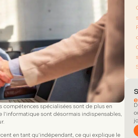
s
S
e
D
es compétences spécialisées sont de plus en
o
de l’informatique sont désormais indispensables,
j
r.
rcent en tant qu’indépendant, ce qui explique le