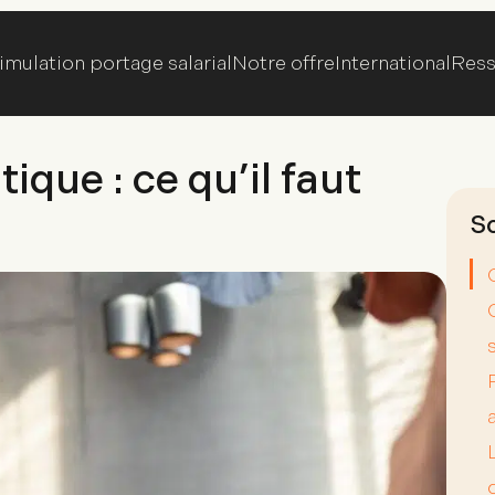
imulation portage salarial
Notre offre
International
Ress
ique : ce qu’il faut
S